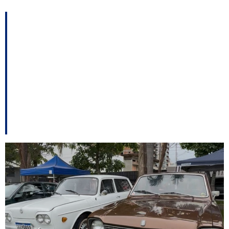
Encontro de carros
antigos reúne público e
integra programação
de aniversário de
Palhoça