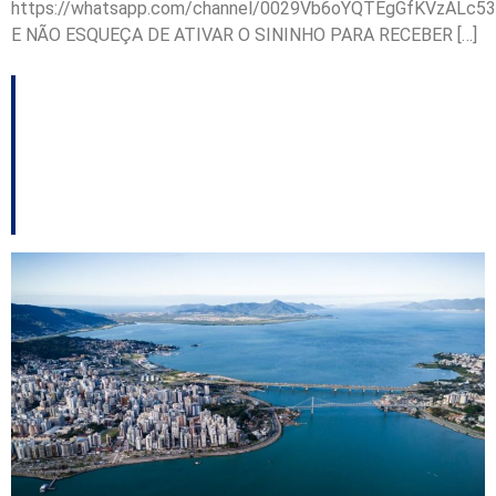
https://whatsapp.com/channel/0029Vb6oYQTEgGfKVzALc53
E NÃO ESQUEÇA DE ATIVAR O SININHO PARA RECEBER […]
Florianópolis sedia
fórum regional sobre
arborização urbana