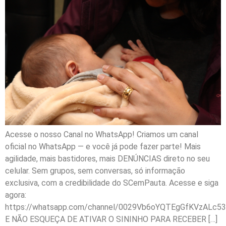
Acesse o nosso Canal no WhatsApp! Criamos um canal
oficial no WhatsApp — e você já pode fazer parte! Mais
agilidade, mais bastidores, mais DENÚNCIAS direto no seu
celular. Sem grupos, sem conversas, só informação
exclusiva, com a credibilidade do SCemPauta. Acesse e siga
agora:
https://whatsapp.com/channel/0029Vb6oYQTEgGfKVzALc53
E NÃO ESQUEÇA DE ATIVAR O SININHO PARA RECEBER […]