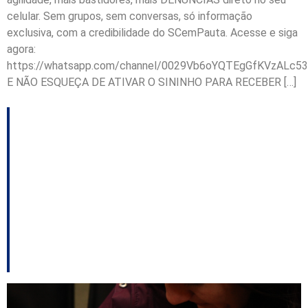
celular. Sem grupos, sem conversas, só informação
exclusiva, com a credibilidade do SCemPauta. Acesse e siga
agora:
https://whatsapp.com/channel/0029Vb6oYQTEgGfKVzALc53
E NÃO ESQUEÇA DE ATIVAR O SININHO PARA RECEBER […]
Congresso
Catarinense de
Aleitamento Materno
ocorre nesta quarta-
feira na Alesc