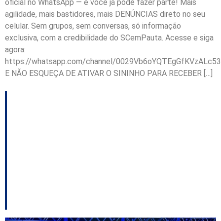
oficial no WhatsApp — e você já pode fazer parte! Mais
agilidade, mais bastidores, mais DENÚNCIAS direto no seu
celular. Sem grupos, sem conversas, só informação
exclusiva, com a credibilidade do SCemPauta. Acesse e siga
agora:
https://whatsapp.com/channel/0029Vb6oYQTEgGfKVzALc53
E NÃO ESQUEÇA DE ATIVAR O SININHO PARA RECEBER […]
Evento com 2 mil
pessoas em Joinville
expõe articulação
política de Maurício
Peixer