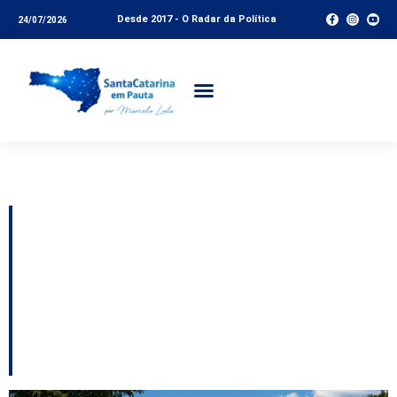
Desde 2017 - O Radar da Política
24/07/2026
Tag:
Evento
Palhoça recebe
“Encontro de Antigos”
na Pedra Branca no
dia 2 de agosto