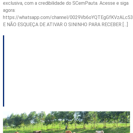
exclusiva, com a credibilidade do SCemPauta. Acesse e siga
agora:
https://whatsapp.com/channel/0029Vb6oYQTEgGfKVzALc53
E NÃO ESQUEÇA DE ATIVAR O SININHO PARA RECEBER […]
Chapecó abre
inscrições para fórum
sobre inovação e
sustentabilidade na
cadeia do leite