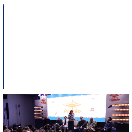
Festa Nacional do
Pinhão movimentou
cerca de R$ 90
milhões e recebeu
mais de 380 mil
visitantes