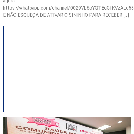
agora:
https://whatsapp.com/channel/0029Vb6oYQTEgGfKVzALc53
E NÃO ESQUEÇA DE ATIVAR O SININHO PARA RECEBER […]
Encontro na Alesc
discute fiscalização de
comunidades
terapêuticas e
denúncias de
irregularidades