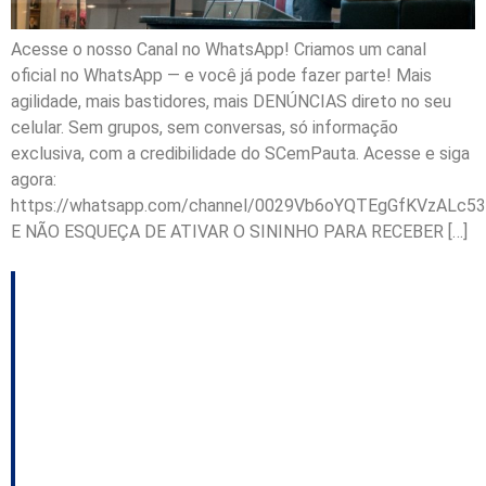
Acesse o nosso Canal no WhatsApp! Criamos um canal
oficial no WhatsApp — e você já pode fazer parte! Mais
agilidade, mais bastidores, mais DENÚNCIAS direto no seu
celular. Sem grupos, sem conversas, só informação
exclusiva, com a credibilidade do SCemPauta. Acesse e siga
agora:
https://whatsapp.com/channel/0029Vb6oYQTEgGfKVzALc53
E NÃO ESQUEÇA DE ATIVAR O SININHO PARA RECEBER […]
Jorginho Mello muda
de cor: declarou-se
pardo em 2018 e
branco em 2022. Lei