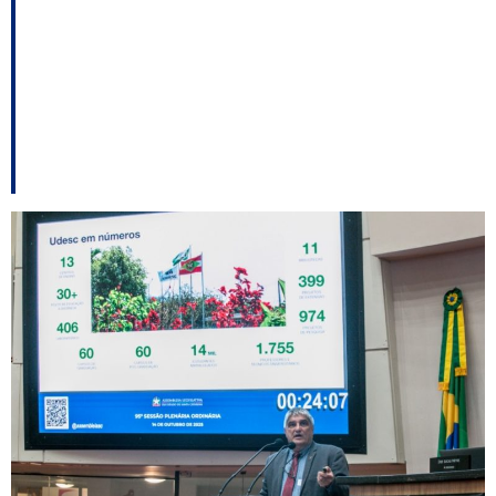
Vereador de BC quer
convocar OS que
administra o hospital
— e outros destaques