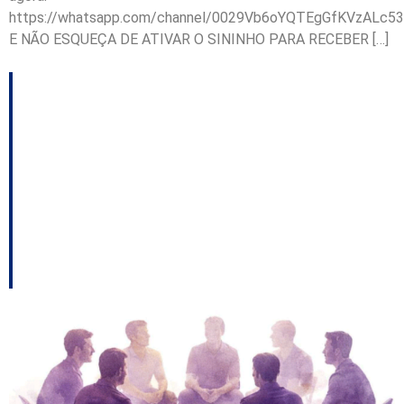
https://whatsapp.com/channel/0029Vb6oYQTEgGfKVzALc53
E NÃO ESQUEÇA DE ATIVAR O SININHO PARA RECEBER […]
TJSC e UFSC
divulgam relatório
estadual sobre grupos
reflexivos para homens
autores de violência