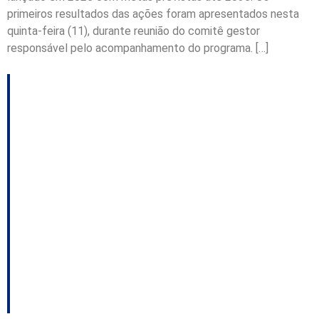
primeiros resultados das ações foram apresentados nesta
quinta-feira (11), durante reunião do comitê gestor
responsável pelo acompanhamento do programa. […]
Antídio pode se unir ao
PSD após prefeito
confirmar ida para o
PL; Jorginho vai para
cima do MDB; Caiado
e Zema em SC — e
outros destaques