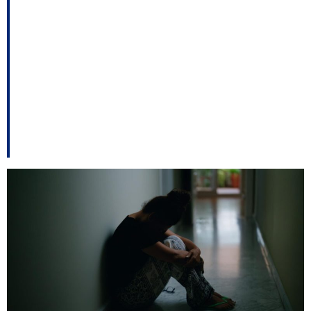
reforça desafios no
enfrentamento à
violência contra a
mulher em Santa
Catarina