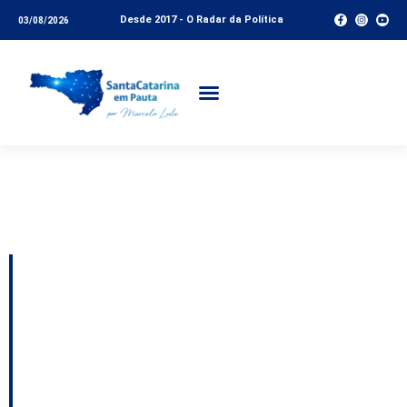
Desde 2017 - O Radar da Política
03/08/2026
Tag:
Lei Maria da
Penha
MPSC promove
programação especial
do Agosto Lilás pelos
20 anos da Lei Maria