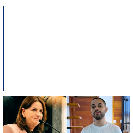
Jair Júnior fala em
“acusação falsa” e
anuncia ação contra
Carmen Zanotto; Júlia
Zanatta quer punição
para denuncias falsas