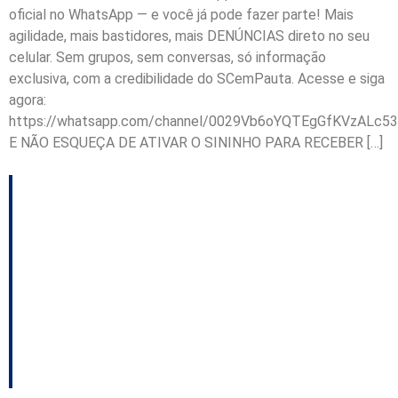
oficial no WhatsApp — e você já pode fazer parte! Mais
agilidade, mais bastidores, mais DENÚNCIAS direto no seu
celular. Sem grupos, sem conversas, só informação
exclusiva, com a credibilidade do SCemPauta. Acesse e siga
agora:
https://whatsapp.com/channel/0029Vb6oYQTEgGfKVzALc53
E NÃO ESQUEÇA DE ATIVAR O SININHO PARA RECEBER […]
Deputado de SC
propõe tornozeleira
eletrônica obrigatória
para agressores de
mulheres