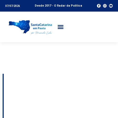
Desde 2017 - O Radar da Política
07/07/2026
Tag:
Mutirão da Saúde
Itapema
Prefeitura de Itapema
promove nova edição
do programa Prefeitura
Mais Perto no dia 23