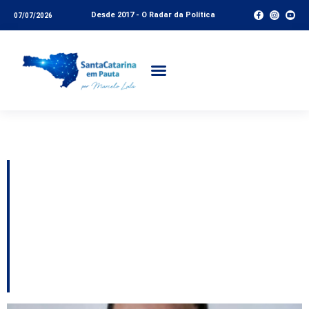
Desde 2017 - O Radar da Política
07/07/2026
Tag:
Nádegas
Vereador é suspenso
após apalpar as
nádegas de
empresária