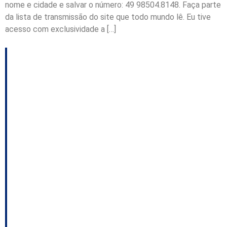
nome e cidade e salvar o número: 49 98504.8148. Faça parte
da lista de transmissão do site que todo mundo lê. Eu tive
acesso com exclusividade a […]
Exclusivo: Esposa de
Nelson Nappi assina
delação premiada na
Alcatraz; Família Amin
com Gean Loureiro na
capital; O cenário de
Joinville; Moisés busca