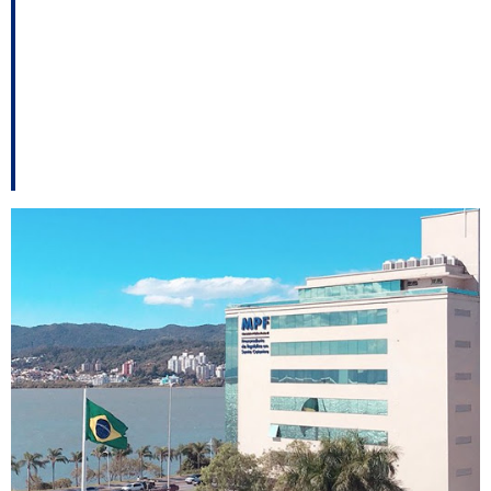
apoio de Maldaner
para ter o líder da
Alesc; Buligon no PSL
entre outros destaques