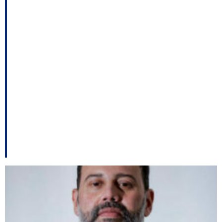
do Estado; Vereadores
da capital cobram
atitude de Gean;
Rodrigues irá ao
Conselho do MP
contra promotor entre
outros destaques