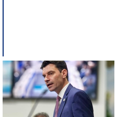
crise “Carlos
Bolsonaro”; PT rejeita
apoio a Bauer – e
outros destaques