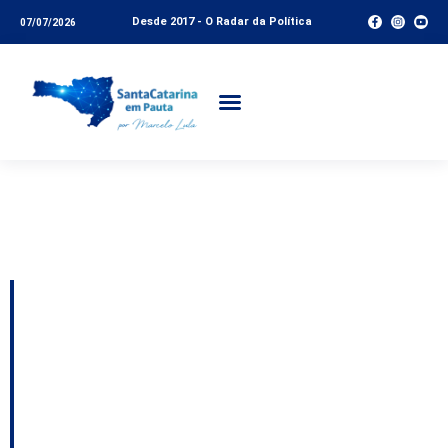
Desde 2017 - O Radar da Política
07/07/2026
Tag:
Renato da
Farmácia
Pedido de
impeachment contra
Ulisses é atualizado
após postagens; a