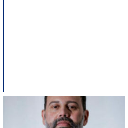
a redução do ICMS do
combustível; Rabaiolli
diz que “Zé Trovão”
está sendo financiado;
Viagem de Amin gera
ruído no Progressistas
entre outros destaques