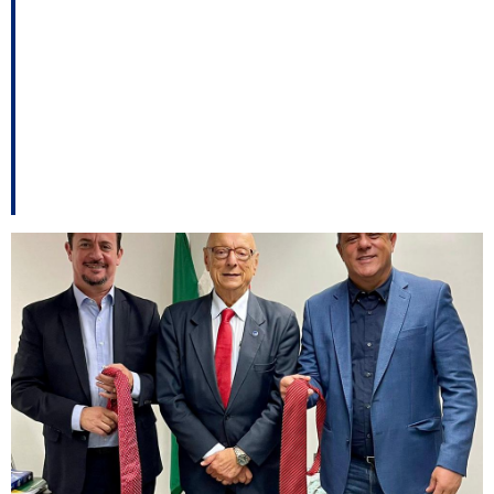
denúncia em
Florianópolis; esquerda
avalia o cenário – e
outros destaques