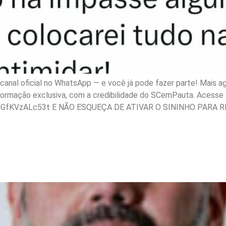
nal oficial no WhatsApp — e você já pode fazer parte! Mais ag
nformação exclusiva, com a credibilidade do SCemPauta. Acesse e
gGfKVzALc53t E NÃO ESQUEÇA DE ATIVAR O SININHO PARA R
a de Estupro em SC o ex-
de