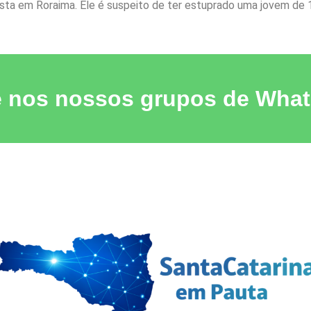
 Vista em Roraima. Ele é suspeito de ter estuprado uma jovem de 1
e nos nossos grupos de Wha