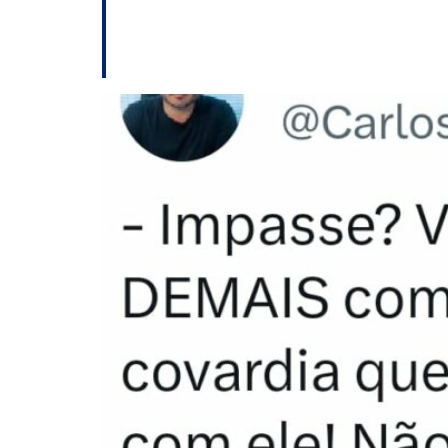
Sob ameaça, Carlo
ao Senado por San