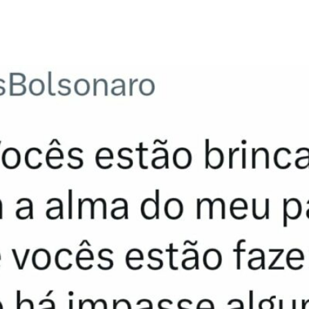
s Bolsonaro tenta garanti
ta Catarina