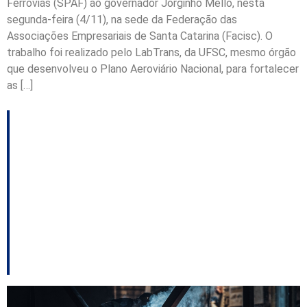
Ferrovias (SPAF) ao governador Jorginho Mello, nesta
segunda-feira (4/11), na sede da Federação das
Associações Empresariais de Santa Catarina (Facisc). O
trabalho foi realizado pelo LabTrans, da UFSC, mesmo órgão
que desenvolveu o Plano Aeroviário Nacional, para fortalecer
as […]
Porto de São
Francisco cresce 16%
na movimentação de
cargas no primeiro
semestre de 2024