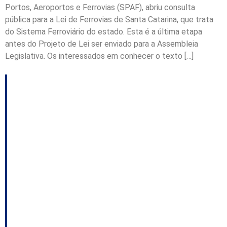
Portos, Aeroportos e Ferrovias (SPAF), abriu consulta
pública para a Lei de Ferrovias de Santa Catarina, que trata
do Sistema Ferroviário do estado. Esta é a última etapa
antes do Projeto de Lei ser enviado para a Assembleia
Legislativa. Os interessados em conhecer o texto […]
Com investimento de
R$ 254 milhões, Plano
Aeroviário de Santa
Catarina prevê voos
comerciais em três
aeroportos do Oeste e