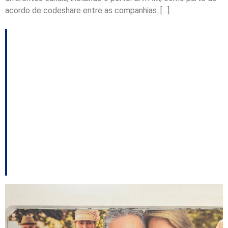
acordo de codeshare entre as companhias. […]
Aeroportos de São
Joaquim e Dionísio
Cerqueira estão
autorizados para
receberem pousos e
decolagens