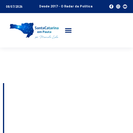
Desde 2017 - O Radar da Política
08/07/2026
Tag:
Serra Dona
Francisca
Justiça determina
recuperação ambiental
após danos causados
por trilhas de