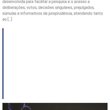
desenvolvida para facilitar a pesquisa e o acesso a
deliberações, votos, decisões singulares, prejulgados,
súmulas e informativos de jurisprudência, atendendo tanto
ao […]
TCE vai analisar voto
que aponta
superfaturamento em
show de drones no
Réveillon de
Florianópolis