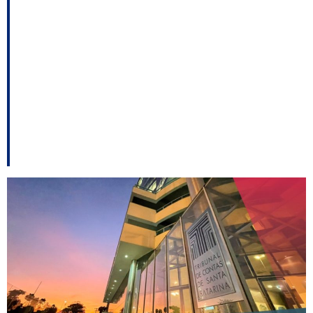
TCE libera edital da
barragem de Botuverá
após correções que
reduziram custo da
obra