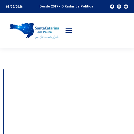
Desde 2017 - O Radar da Política
08/07/2026
Tag:
TCE SC
TCE/SC lança Portal
da Jurisprudência para
reunir decisões da
Corte em plataforma
única