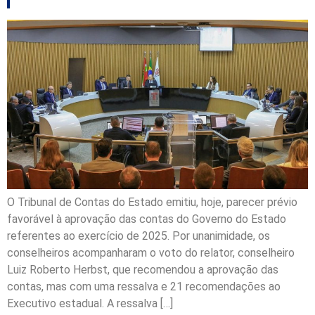
O Tribunal de Contas do Estado emitiu, hoje, parecer prévio
favorável à aprovação das contas do Governo do Estado
referentes ao exercício de 2025. Por unanimidade, os
conselheiros acompanharam o voto do relator, conselheiro
Luiz Roberto Herbst, que recomendou a aprovação das
contas, mas com uma ressalva e 21 recomendações ao
Executivo estadual. A ressalva […]