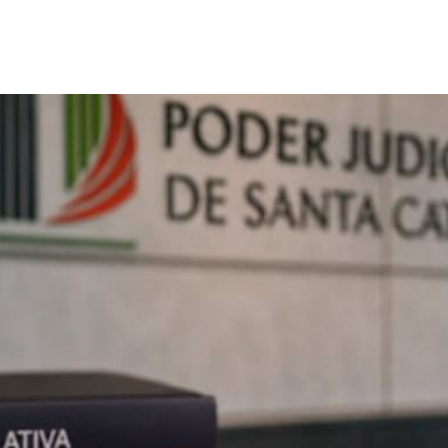
a para aprimorar recuper
judicialização de execuçõ