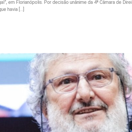
gal”, em Florianópolis. Por decisão unânime da 4ª Câmara de Dire
ue havia […]
ontra decreto da ‘Marmita