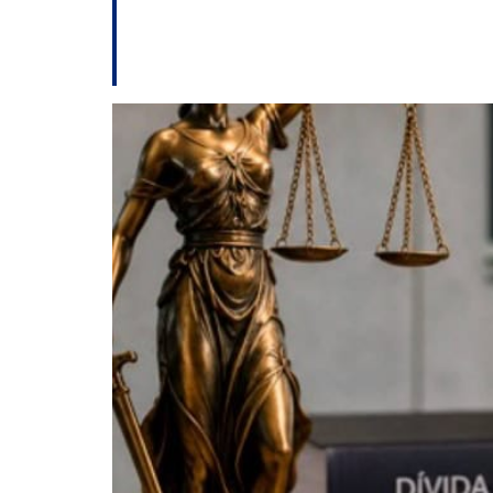
TJSC cria program
públicos e reduzir 