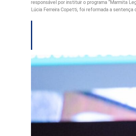
responsável por instituir o programa “Marmita Le
Lúcia Ferreira Copetti, foi reformada a sentença q
TJSC manda ação c
primeira instância