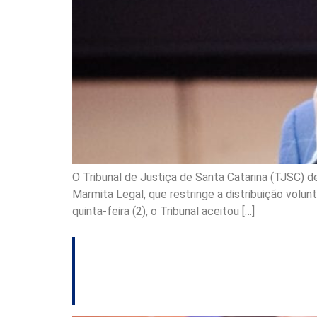
O Tribunal de Justiça de Santa Catarina (TJSC) d
Marmita Legal, que restringe a distribuição volun
quinta-feira (2), o Tribunal aceitou […]
Justiça mantém co
ofensas a Leonel 