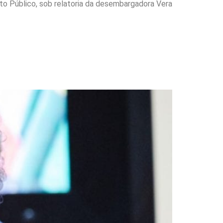
ito Público, sob relatoria da desembargadora Vera
 Legal’ voltar à